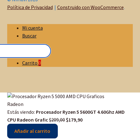
Política de Privacidad
Construido con WooCommerce
.
Mi cuenta
Buscar
Carrito
0
Estás viendo:
Procesador Ryzen 5 5600GT 4.60Ghz AMD
Original
Current
CPU Radeon Grafic
$
209,00
$
179,90
price
price
Añadir al carrito
was:
is: