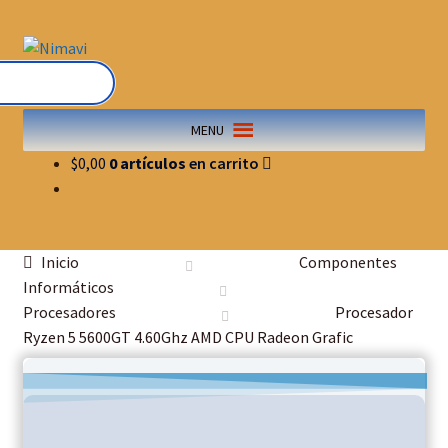
Saltar
Ir
a
al
navegación
contenido
MENU
$
0,00
0 artículos
Inicio
Componentes
Informáticos
Procesadores
Procesador
Ryzen 5 5600GT 4.60Ghz AMD CPU Radeon Grafic