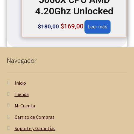
4.20Ghz Unlocked
Original
Current
$
169,00
$
180,00
Leer más
price
price
was:
is:
$180,00.
$169,00.
Navegador
Inicio
Tienda
Mi Cuenta
Carrito de Compras
Soporte y Garantías