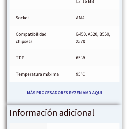
L3: 16 MB
Socket
AM4
Compatibilidad
B450, A520, B550,
chipsets
X570
TDP
65 W
Temperatura máxima
95ºC
MÁS PROCESADORES RYZEN AMD AQUI
Información adicional