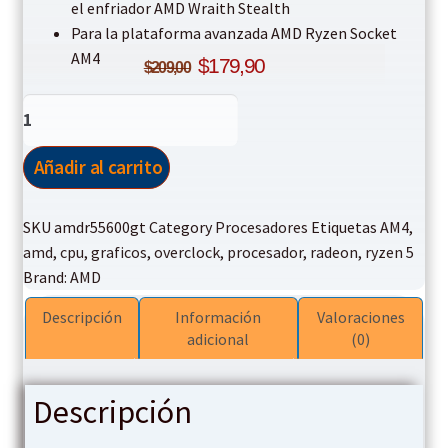
el enfriador AMD Wraith Stealth
Para la plataforma avanzada AMD Ryzen Socket
Original
Current
AM4
$
179,90
$
209,00
price
price
Procesador
Ryzen
was:
is:
5
Añadir al carrito
5600GT
$209,00.
$179,90.
4.60Ghz
SKU
amdr55600gt
Category
Procesadores
Etiquetas
AM4
,
AMD
amd
,
cpu
,
graficos
,
overclock
,
procesador
,
radeon
,
ryzen 5
CPU
Brand:
AMD
Radeon
Grafic
Descripción
Información
Valoraciones
cantidad
adicional
(0)
Descripción