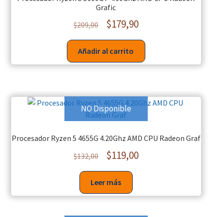
Grafic
$
179,90
$
209,00
Añadir al carrito
NO Disponible
Procesador Ryzen 5 4655G 4.20Ghz AMD CPU Radeon Graf
$
119,00
$
132,00
Leer más