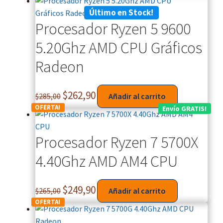
Último en Stock!
Procesador Ryzen 5 9600
5.20Ghz AMD CPU Gráficos
Radeon
$
262,90
$
285,00
Añadir al carrito
OFERTA!
Envío GRATIS!
Procesador Ryzen 7 5700X
4.40Ghz AMD AM4 CPU
$
249,90
$
265,00
Añadir al carrito
OFERTA!