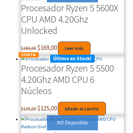
Procesador Ryzen 5 5600X
CPU AMD 4.20Ghz
Unlocked
$
169,00
$
180,00
Leer más
OFERTA!
Último en Stock!
Procesador Ryzen 5 5500
4.20Ghz AMD CPU 6
Núcleos
$
125,00
$
135,00
Añadir al carrito
NO Disponible