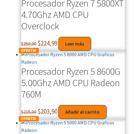
Procesador Ryzen 7 5800XT
4.70Ghz AMD CPU
Overclock
$
224,99
$
250,00
Leer más
OFERTA!
Procesador Ryzen 5 8600G
5.00Ghz AMD CPU Radeon
760M
$
203,90
$
215,00
Añadir al carrito
OFERTA!