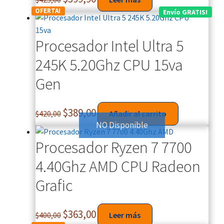
OFERTA!
Envío GRATIS!
Procesador Intel Ultra 5
245K 5.20Ghz CPU 15va
Gen
$
389,00
$
420,00
Añadir al carrito
NO Disponible
Procesador Ryzen 7 7700
4.40Ghz AMD CPU Radeon
Grafic
$
363,00
$
400,00
Leer más