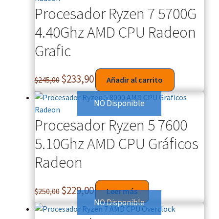
Procesador Ryzen 7 5700G
4.40Ghz AMD CPU Radeon
Grafic
$
233,90
$
245,00
Añadir al carrito
NO Disponible
Procesador Ryzen 5 7600
5.10Ghz AMD CPU Gráficos
Radeon
$
229,00
$
250,00
Leer más
NO Disponible