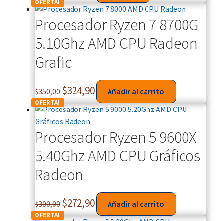
OFERTA!
Procesador Ryzen 7 8700G
5.10Ghz AMD CPU Radeon
Grafic
$
324,90
$
350,00
Añadir al carrito
OFERTA!
Procesador Ryzen 5 9600X
5.40Ghz AMD CPU Gráficos
Radeon
$
272,90
$
300,00
Añadir al carrito
OFERTA!