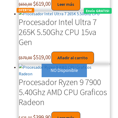
$
619,00
$
650,00
Leer más
OFERTA!
Envío GRATIS!
Procesador Intel Ultra 7
265K 5.50Ghz CPU 15va
Gen
$
519,00
$
570,00
Añadir al carrito
NO Disponible
Procesador Ryzen 9 7900
5.40Ghz AMD CPU Graficos
Radeon
$
399,90
$
425,00
Leer más