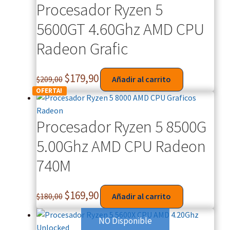
Procesador Ryzen 5
5600GT 4.60Ghz AMD CPU
Radeon Grafic
$
179,90
$
209,00
Añadir al carrito
OFERTA!
Procesador Ryzen 5 8500G
5.00Ghz AMD CPU Radeon
740M
$
169,90
$
180,00
Añadir al carrito
NO Disponible