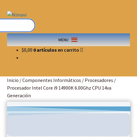
Saltar
Ir
a
al
navegación
contenido
MENU
$
0,00
0 artículos
Inicio
/
Componentes Informáticos
/
Procesadores
/
Procesador Intel Core i9 14900K 6.00Ghz CPU 14va
Generación