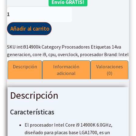
price
price
Envío GRATIS!
Procesador
was:
is:
Intel
$700,00.
$639,00.
Core
Añadir al carrito
i9
14900K
SKU
inti914900k
Category
Procesadores
Etiquetas
14va
6.00Ghz
generacion
,
core i9
,
cpu
,
overclock
,
procesador
Brand:
Intel
CPU
14va
Descripción
Información
Valoraciones
Generación
adicional
(0)
cantidad
Descripción
Características
El procesador Intel Core i9 14900K 6.0GHz,
diseñado para placas base LGA1700, es un