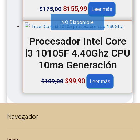
Original
Current
$
155,99
$
175,00
Leer más
price
price
NO Disponible
was:
is:
Procesador Intel Core
$175,00.
$155,99.
i3 10105F 4.40Ghz CPU
10ma Generación
Original
Current
$
99,90
$
109,00
Leer más
price
price
was:
is:
$109,00.
$99,90.
Navegador
Inicio