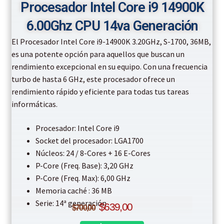
Procesador Intel Core i9 14900K
6.00Ghz CPU 14va Generación
El Procesador Intel Core i9-14900K 3.20GHz, S-1700, 36MB,
es una potente opción para aquellos que buscan un
rendimiento excepcional en su equipo. Con una frecuencia
turbo de hasta 6 GHz, este procesador ofrece un
rendimiento rápido y eficiente para todas tus tareas
informáticas.
Procesador: Intel Core i9
Socket del procesador: LGA1700
Núcleos: 24 / 8-Cores + 16 E-Cores
P-Core (Freq. Base): 3,20 GHz
P-Core (Freq. Max): 6,00 GHz
Memoria caché : 36 MB
Original
Current
Serie: 14ª generación
$
639,00
$
700,00