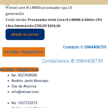
Estás viendo:
Procesador Intel Core i9 14900K 6.00Ghz CPU
Original
Current
14va Generación
$
700,00
$
639,00
price
price
Añadir al carrito
was:
is:
$700,00.
$639,00.
Contácto ✆ 0984408739
Acceder / Registrarse
Contáctanos ✆ 0984408739
Acceder / Registrarse
No. 4227459000
Andrés Jarrín Moncayo
Cta. de Ahorros
info@nimavi.com
No. 1057725373