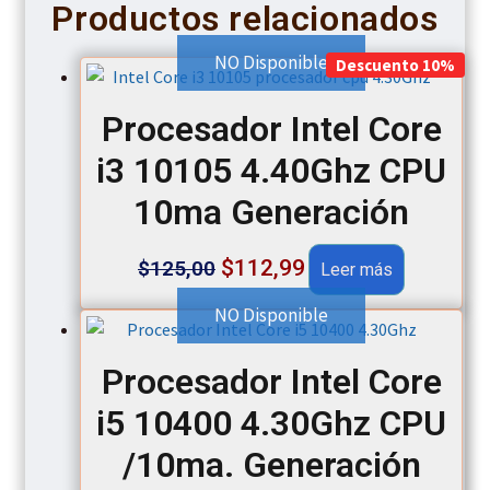
Productos relacionados
NO Disponible
Descuento 10%
Procesador Intel Core
i3 10105 4.40Ghz CPU
10ma Generación
Original
Current
$
112,99
$
125,00
Leer más
price
price
NO Disponible
was:
is:
Procesador Intel Core
$125,00.
$112,99.
i5 10400 4.30Ghz CPU
/10ma. Generación