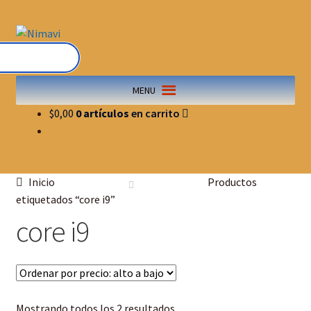
MENU
$
0,00
0 artículos
Inicio
Productos
etiquetados “core i9”
core i9
Mostrando todos los 2 resultados