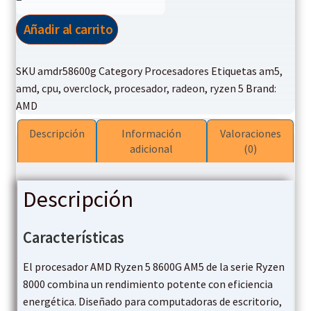
Ryzen
was:
is:
5
Añadir al carrito
8600G
$215,00.
$203,90.
5.00Ghz
SKU
amdr58600g
Category
Procesadores
Etiquetas
am5
,
AMD
amd
,
cpu
,
overclock
,
procesador
,
radeon
,
ryzen 5
Brand:
CPU
AMD
Radeon
760M
Descripción
Información
Valoraciones
cantidad
adicional
(0)
Descripción
Características
El procesador AMD Ryzen 5 8600G AM5 de la serie Ryzen
8000 combina un rendimiento potente con eficiencia
energética. Diseñado para computadoras de escritorio,