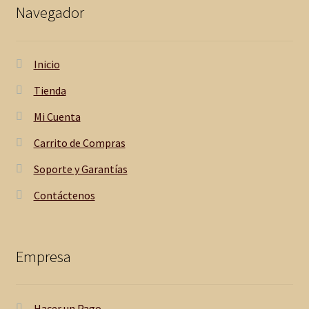
$180,00.
$169,00.
Navegador
Inicio
Tienda
Mi Cuenta
Carrito de Compras
Soporte y Garantías
Contáctenos
Empresa
Hacer un Pago