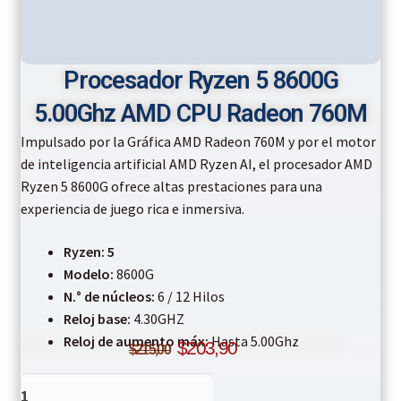
Procesador Ryzen 5 8600G
5.00Ghz AMD CPU Radeon 760M
Impulsado por la Gráfica AMD Radeon 760M y por el motor
de inteligencia artificial AMD Ryzen AI, el procesador AMD
Ryzen 5 8600G ofrece altas prestaciones para una
experiencia de juego rica e inmersiva.
Ryzen: 5
Modelo:
8600G
N.° de núcleos:
6 / 12 Hilos
Reloj base:
4.30GHZ
Original
Current
Reloj de aumento máx:
Hasta 5.00Ghz
$
203,90
$
215,00
price
price
Procesador