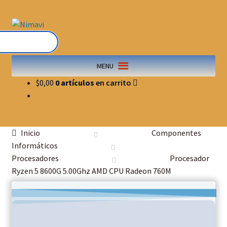
Saltar
Ir
a
al
navegación
contenido
MENU
$
0,00
0 artículos
Inicio
Componentes
Informáticos
Procesadores
Procesador
Ryzen 5 8600G 5.00Ghz AMD CPU Radeon 760M