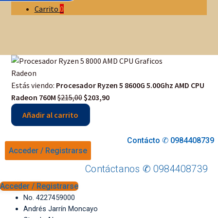
Carrito
0
Estás viendo:
Procesador Ryzen 5 8600G 5.00Ghz AMD CPU
Original
Current
Radeon 760M
$
215,00
$
203,90
price
price
Añadir al carrito
was:
is:
$215,00.
$203,90.
Contácto ✆ 0984408739
Acceder / Registrarse
Contáctanos ✆ 0984408739
Acceder / Registrarse
No. 4227459000
Andrés Jarrín Moncayo