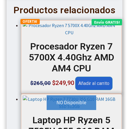
Productos relacionados
OFERTA!
Envío GRATIS!
Procesador Ryzen 7
5700X 4.40Ghz AMD
AM4 CPU
Original
Current
$
249,90
$
265,00
Añadir al carrito
price
price
was:
is:
NO Disponible
$265,00.
$249,90.
Laptop HP Ryzen 5