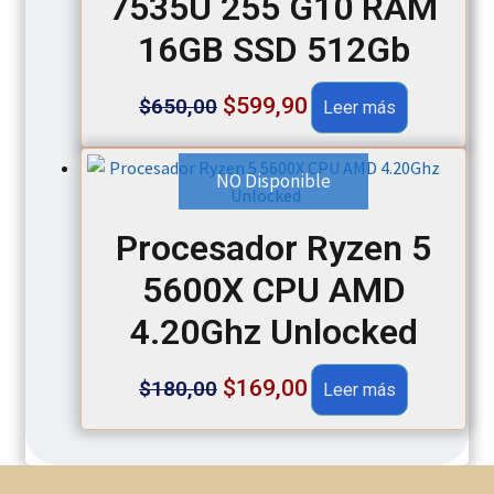
7535U 255 G10 RAM
16GB SSD 512Gb
Original
Current
$
599,90
$
650,00
Leer más
price
price
was:
is:
NO Disponible
$650,00.
$599,90.
Procesador Ryzen 5
5600X CPU AMD
4.20Ghz Unlocked
Original
Current
$
169,00
$
180,00
Leer más
price
price
was:
is: