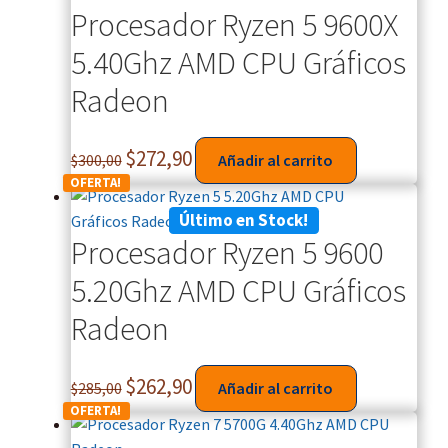
Procesador Ryzen 5 9600X
5.40Ghz AMD CPU Gráficos
Radeon
$
272,90
$
300,00
Añadir al carrito
OFERTA!
Último en Stock!
Procesador Ryzen 5 9600
5.20Ghz AMD CPU Gráficos
Radeon
$
262,90
$
285,00
Añadir al carrito
OFERTA!