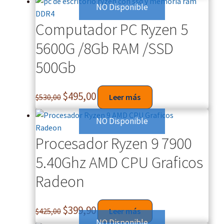
NO Disponible
Computador PC Ryzen 5
5600G /8Gb RAM /SSD
500Gb
$
495,00
$
530,00
Leer más
NO Disponible
Procesador Ryzen 9 7900
5.40Ghz AMD CPU Graficos
Radeon
$
399,90
$
425,00
Leer más
NO Disponible