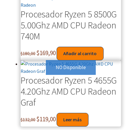
Procesador Ryzen 5 8500G
5.00Ghz AMD CPU Radeon
740M
$
169,90
$
180,00
Añadir al carrito
NO Disponible
Procesador Ryzen 5 4655G
4.20Ghz AMD CPU Radeon
Graf
$
119,00
$
132,00
Leer más