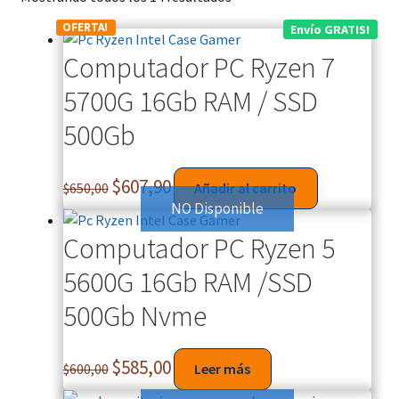
OFERTA!
Envío GRATIS!
Computador PC Ryzen 7
5700G 16Gb RAM / SSD
500Gb
$
607,90
$
650,00
Añadir al carrito
NO Disponible
Computador PC Ryzen 5
5600G 16Gb RAM /SSD
500Gb Nvme
$
585,00
$
600,00
Leer más