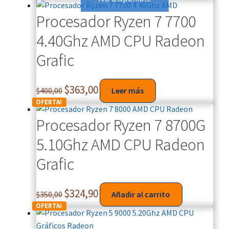
Procesador Ryzen 7 7700
4.40Ghz AMD CPU Radeon
Grafic
$
363,00
$
400,00
Leer más
OFERTA!
Procesador Ryzen 7 8700G
5.10Ghz AMD CPU Radeon
Grafic
$
324,90
$
350,00
Añadir al carrito
OFERTA!