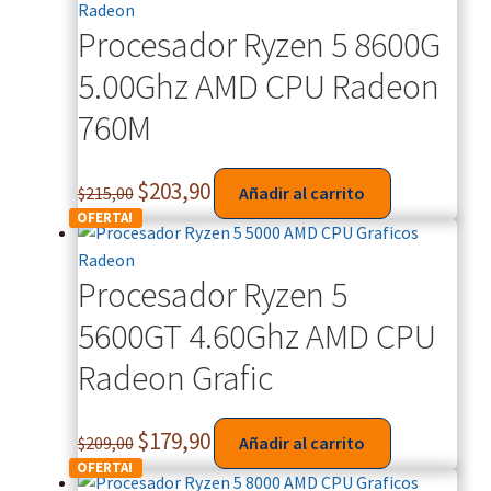
Procesador Ryzen 5 8600G
5.00Ghz AMD CPU Radeon
760M
$
203,90
$
215,00
Añadir al carrito
OFERTA!
Procesador Ryzen 5
5600GT 4.60Ghz AMD CPU
Radeon Grafic
$
179,90
$
209,00
Añadir al carrito
OFERTA!