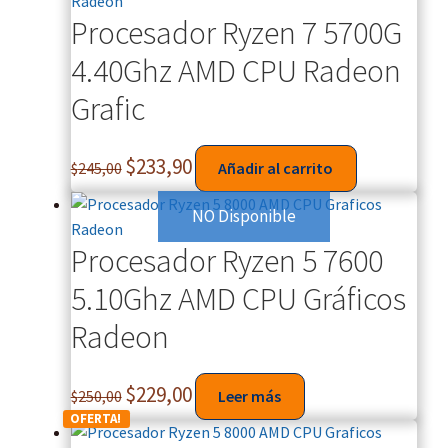
Procesador Ryzen 7 5700G
4.40Ghz AMD CPU Radeon
Grafic
$
233,90
$
245,00
Añadir al carrito
NO Disponible
Procesador Ryzen 5 7600
5.10Ghz AMD CPU Gráficos
Radeon
$
229,00
$
250,00
Leer más
OFERTA!