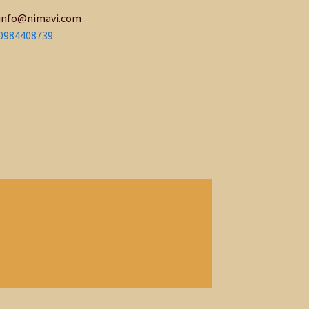
info@nimavi.com
0984408739