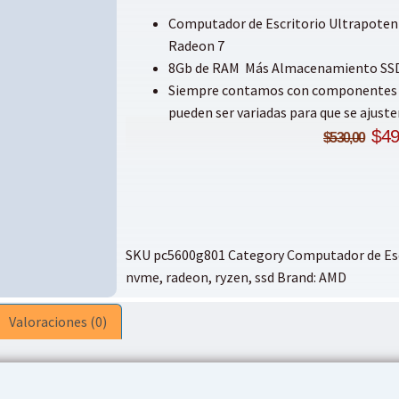
Computador de Escritorio Ultrapoten
Radeon 7
8Gb de RAM Más Almacenamiento SS
Siempre contamos con componentes act
pueden ser variadas para que se ajuste
$
49
$
530,00
SKU
pc5600g801
Category
Computador de Esc
nvme
,
radeon
,
ryzen
,
ssd
Brand:
AMD
Valoraciones (0)