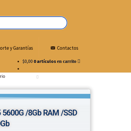
orte y Garantías
Contactos
$
0,00
0 artículos
rio
5 5600G /8Gb RAM /SSD
0Gb