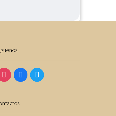
íguenos
ontactos