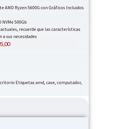
te AMD Ryzen 5600G con Gráficos Incluidos
D NVMe 500Gb
uales, recuerde que las características
n a sus necesidades
5,00
ritorio
Etiquetas
amd
,
case
,
computador
,