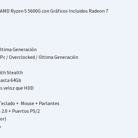
AMD Ryzen 5 5600G con Gráficos Incluidos Radeon 7
Ultima Generación
Pc / Overclocked / Última Generación
ith Stealth
hasta 64Gb
ás veloz que HDD
 Teclado + Mouse + Parlantes
 2.0 + Puertos PS/2
or)
o