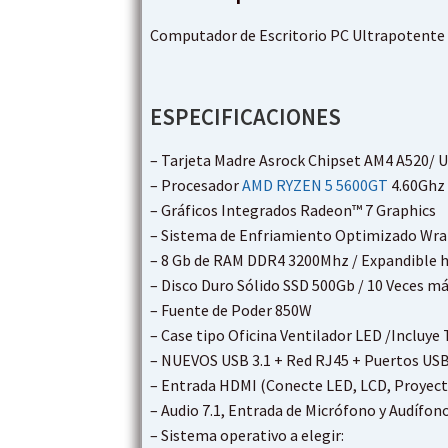
Computador de Escritorio PC Ultrapotente 
ESPECIFICACIONES
– Tarjeta Madre Asrock Chipset AM4 A520/ 
– Procesador
AMD RYZEN 5 5600GT
4.60Ghz 
– Gráficos Integrados Radeon™ 7 Graphics
– Sistema de Enfriamiento Optimizado Wra
– 8 Gb de RAM DDR4 3200Mhz / Expandible 
– Disco Duro Sólido SSD 500Gb / 10 Veces m
– Fuente de Poder 850W
– Case tipo Oficina Ventilador LED /Incluye
– NUEVOS USB 3.1 + Red RJ45 + Puertos USB
– Entrada HDMI (Conecte LED, LCD, Proyect
– Audio 7.1, Entrada de Micrófono y Audífon
– Sistema operativo a elegir: