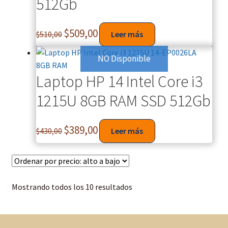
512Gb
$
509,00
$
510,00
Leer más
NO Disponible
Laptop HP 14 Intel Core i3
1215U 8GB RAM SSD 512Gb
$
389,00
$
430,00
Leer más
Mostrando todos los 10 resultados