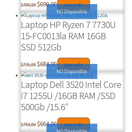
$
690,00
$
700,00
Leer más
NO Disponible
Laptop HP Ryzen 7 7730U
15-FC0013la RAM 16GB
SSD 512Gb
$
684,90
$
735,00
Leer más
NO Disponible
Laptop Dell 3520 Intel Core
i7 1255U /16GB RAM /SSD
500Gb /15.6″
$
664,90
$
750,00
Leer más
NO Disponible