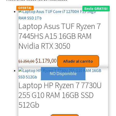
OFERTA!
Envío GRATIS!
Laptop Asus TUF Ryzen 7
7445HS A15 16GB RAM
Nvidia RTX 3050
$
1.179,00
$
1.250,00
Añadir al carrito
NO Disponible
Laptop HP Ryzen 7 7730U
255 G10 RAM 16GB SSD
512Gb