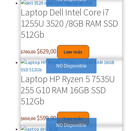
Laptop Dell Intel Core i7
1255U 3520 /8GB RAM SSD
512Gb
$
629,00
$
700,00
Leer más
NO Disponible
Laptop HP Ryzen 5 7535U
255 G10 RAM 16GB SSD
512Gb
$
599,90
$
650,00
Leer más
NO Disponible