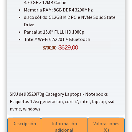
4.70 GHz 12MB Cache
Memoria RAM: 8GB DDR4 3200Mhz
disco sólido: 512GB M.2 PCIe NVMe Solid State
Drive
Pantalla: 15,6″ FULL HD 1080p
Intel® Wi-Fi 6 AX201 + Bluetooth
$
629,00
$
700,00
SKU
dell3520i78g
Category
Laptops - Notebooks
Etiquetas
12va generacion
,
core i7
,
intel
,
laptop
,
ssd
nvme
,
windows
Descripción
Información
Valoraciones
adicional
(0)