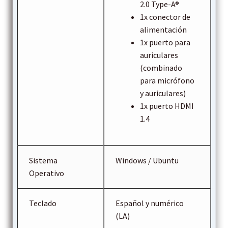
2.0 Type-A®
1x conector de
alimentación
1x puerto para
auriculares
(combinado
para micrófono
y auriculares)
1x puerto HDMI
1.4
Sistema
Windows / Ubuntu
Operativo
Teclado
Español y numérico
(LA)