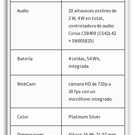
Audio
2X altavoces estéreo de
2 W, 4 W en total,
controladora de audio:
Cirrus CS8409 (CS42L42
+ SN005825)
Batería
4 celdas, 54 Wh,
integrada
WebCam
cámara HD de 720p a
30 fps con un
micrófono integrado.
Color
Platinum Silver
Dimensiones
Altura: 16,96-21,07 mm