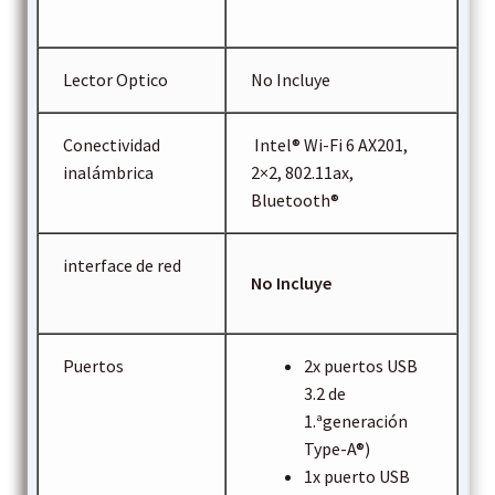
Lector Optico
No Incluye
Conectividad
Intel® Wi-Fi 6 AX201,
inalámbrica
2×2, 802.11ax,
Bluetooth®
interface de red
No Incluye
Puertos
2x puertos USB
3.2 de
1.ªgeneración
Type-A®)
1x puerto USB