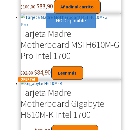
i
$
88,90
$
100,00
Añadir al carrito
e
d
NO Disponible
a
d
Tarjeta Madre
d
Motherboard MSI H610M-G
e
l
Pro Intel 1700
a
r
$
84,90
$
92,00
Leer más
g
OFERTA!
o
s
Tarjeta Madre
,
Motherboard Gigabyte
c
o
H610M-K Intel 1700
l
o