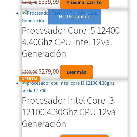
s
$
339,99
$
380,00
Añadir al carrito
m
á
NO Disponible
s
Procesador Core i5 12400
r
e
4.40Ghz CPU Intel 12va.
c
Generación
i
e
n
$
279,00
$
300,00
Leer más
t
OFERTA!
e
s
Procesador Intel Core i3
.
C
12100 4.30Ghz CPU 12va
o
Generación
m
p