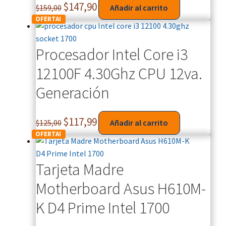
r
$
147,90
$
159,00
Añadir al carrito
e
OFERTA!
v
e
Procesador Intel Core i3
s
t
12100F 4.30Ghz CPU 12va.
i
Generación
d
o
s
$
117,99
$
125,00
Añadir al carrito
e
OFERTA!
n
u
Tarjeta Madre
n
a
Motherboard Asus H610M-
v
K D4 Prime Intel 1700
a
r