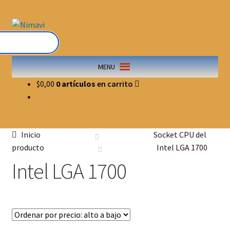
MENU
$
0,00
0 artículos
Inicio
Socket CPU del
producto
Intel LGA 1700
Intel LGA 1700
A
t
r