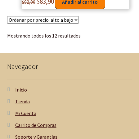
$
83,90
$
92,00
Añadir al carrito
r
e
s
y
e
Mostrando todos los 12 resultados
s
t
i
l
Navegador
o
s
p
Inicio
a
Tienda
r
a
Mi Cuenta
c
Carrito de Compras
a
d
Soporte y Garantías