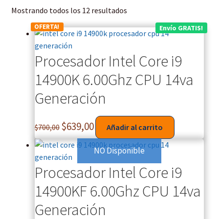
a
Mostrando todos los 12 resultados
v
OFERTA!
Envío GRATIS!
é
s
Procesador Intel Core i9
d
e
14900K 6.00Ghz CPU 14va
l
Generación
a
r
t
$
639,00
$
700,00
Añadir al carrito
í
c
NO Disponible
u
Procesador Intel Core i9
l
o
14900KF 6.00Ghz CPU 14va
a
Generación
n
t