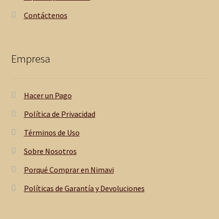
a
Contáctenos
o
c
a
s
Empresa
i
ó
n
Hacer un Pago
d
Política de Privacidad
e
s
Términos de Uso
u
Sobre Nosotros
s
m
Porqué Comprar en Nimavi
a
r
Políticas de Garantía y Devoluciones
c
a