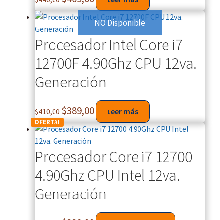
e
NO Disponible
n
d
Procesador Intel Core i7
a
12700F 4.90Ghz CPU 12va.
r
l
Generación
e
l
$
389,00
o
$
410,00
Leer más
s
OFERTA!
v
e
Procesador Core i7 12700
s
4.90Ghz CPU Intel 12va.
t
i
Generación
d
o