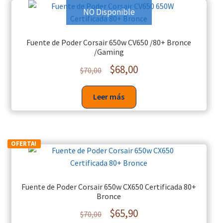
NO Disponible
Fuente de Poder Corsair 650w CV650 /80+ Bronce
/Gaming
$
68,00
$
70,00
Leer más
OFERTA!
Fuente de Poder Corsair 650w CX650 Certificada 80+
Bronce
$
65,90
$
70,00