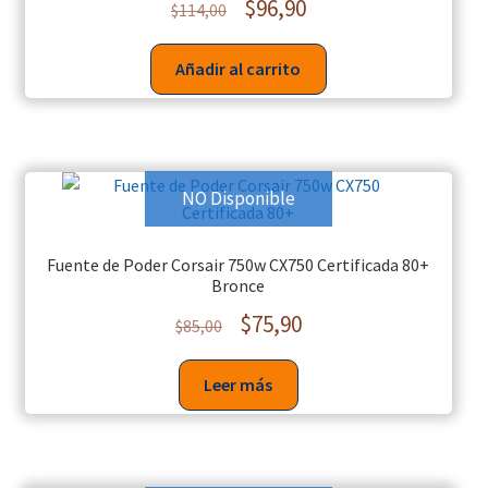
$
96,90
$
114,00
Añadir al carrito
NO Disponible
Fuente de Poder Corsair 750w CX750 Certificada 80+
Bronce
$
75,90
$
85,00
Leer más