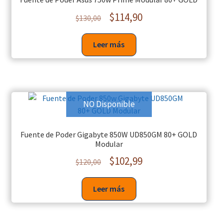
$
114,90
$
130,00
Leer más
NO Disponible
Fuente de Poder Gigabyte 850W UD850GM 80+ GOLD
Modular
$
102,99
$
120,00
Leer más