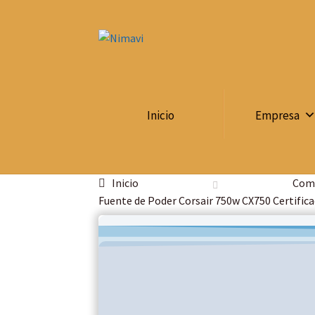
Saltar
Ir
a
al
navegación
contenido
Inicio
Empresa
Inicio
Comp
Fuente de Poder Corsair 750w CX750 Certific