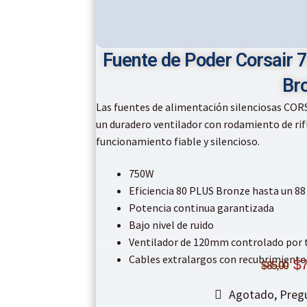
Fuente de Poder Corsair 
Br
Las fuentes de alimentación silenciosas COR
un duradero ventilador con rodamiento de ri
funcionamiento fiable y silencioso.
750W
Eficiencia 80 PLUS Bronze hasta un 8
Potencia continua garantizada
Bajo nivel de ruido
Ventilador de 120mm controlado por
O
Cables extralargos con recubrimiento
$
7
$
85,00
p
Agotado