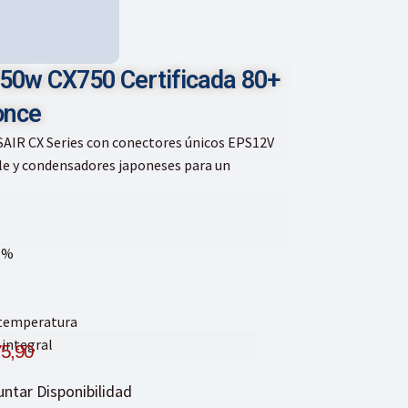
750w CX750 Certificada 80+
once
SAIR CX Series con conectores únicos EPS12V
fle y condensadores japoneses para un
8 %
 temperatura
riginal
Current
 integral
5,90
rice
price