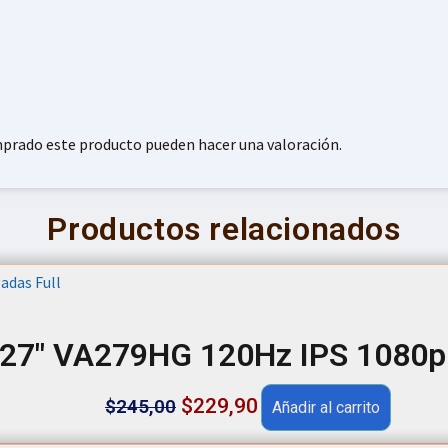
mprado este producto pueden hacer una valoración.
Productos relacionados
 27″ VA279HG 120Hz IPS 1080p
Original
Current
$
229,90
$
245,00
Añadir al carrito
price
price