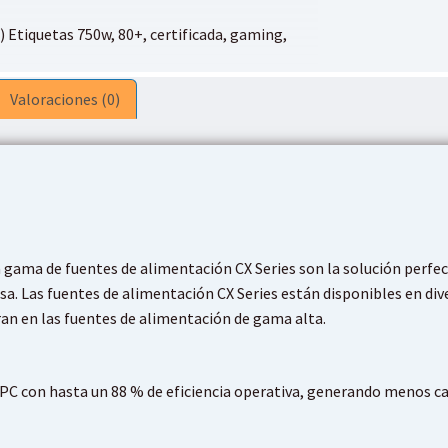
as:
is:
)
Etiquetas
750w
,
80+
,
certificada
,
gaming
,
85,00.
$75,90.
Valoraciones (0)
a gama de fuentes de alimentación CX Series son la solución perfe
. Las fuentes de alimentación CX Series están disponibles en div
n en las fuentes de alimentación de gama alta.
PC con hasta un 88 % de eficiencia operativa, generando menos cal