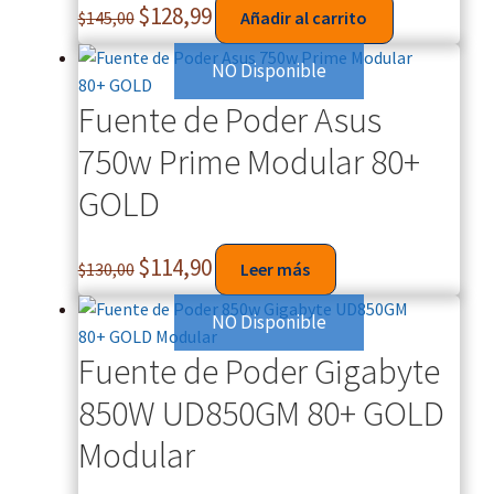
$
128,99
$
145,00
Añadir al carrito
NO Disponible
Fuente de Poder Asus
750w Prime Modular 80+
GOLD
$
114,90
$
130,00
Leer más
NO Disponible
Fuente de Poder Gigabyte
850W UD850GM 80+ GOLD
Modular