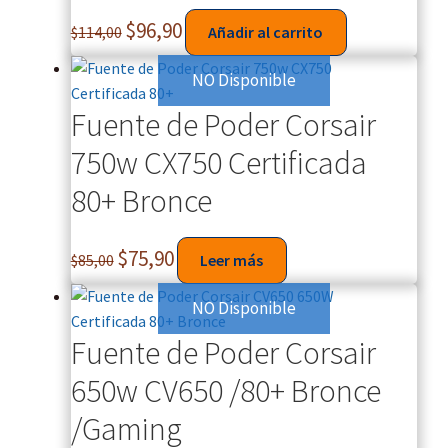
$
96,90
$
114,00
Añadir al carrito
NO Disponible
Fuente de Poder Corsair
750w CX750 Certificada
80+ Bronce
$
75,90
$
85,00
Leer más
NO Disponible
Fuente de Poder Corsair
650w CV650 /80+ Bronce
/Gaming