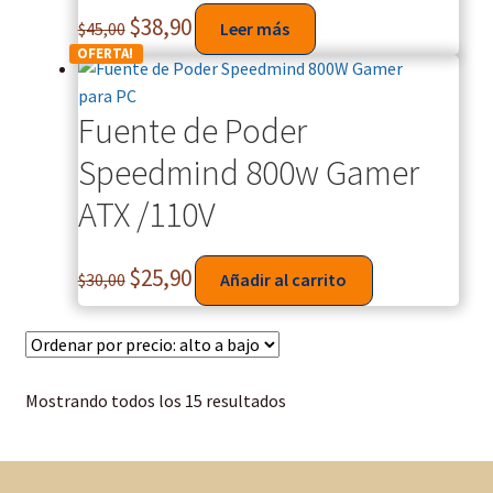
$
38,90
$
45,00
Leer más
OFERTA!
Fuente de Poder
Speedmind 800w Gamer
ATX /110V
$
25,90
$
30,00
Añadir al carrito
Mostrando todos los 15 resultados