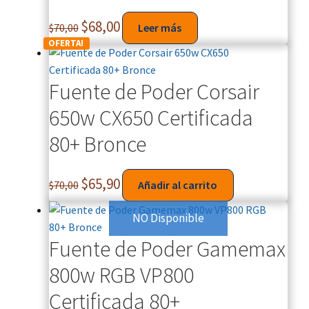
$
68,00
$
70,00
Leer más
OFERTA!
Fuente de Poder Corsair
650w CX650 Certificada
80+ Bronce
$
65,90
$
70,00
Añadir al carrito
NO Disponible
Fuente de Poder Gamemax
800w RGB VP800
Certificada 80+