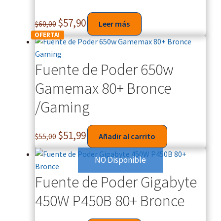
$
57,90
$
60,00
Leer más
OFERTA!
Fuente de Poder 650w
Gamemax 80+ Bronce
/Gaming
$
51,99
$
55,00
Añadir al carrito
NO Disponible
Fuente de Poder Gigabyte
450W P450B 80+ Bronce