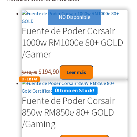
NO Disponible
Fuente de Poder Corsair
1000w RM1000e 80+ GOLD
/Gamer
$
194,90
$
210,00
Leer más
OFERTA!
Último en Stock!
Fuente de Poder Corsair
850w RM850e 80+ GOLD
/Gaming