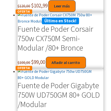
$
102,99
$
120,00
Leer más
OFERTA!
Último en Stock!
Fuente de Poder Corsair
750w CX750M Semi-
Modular /80+ Bronce
$
99,00
$
100,00
Añadir al carrito
OFERTA!
Fuente de Poder Gigabyte
750W UD750GM 80+ GOLD
/Modular