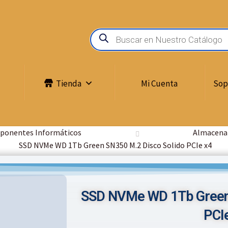
Tienda
Mi Cuenta
Sop
onentes Informáticos
Almacena
SSD NVMe WD 1Tb Green SN350 M.2 Disco Solido PCIe x4
SSD NVMe WD 1Tb Green 
PCI