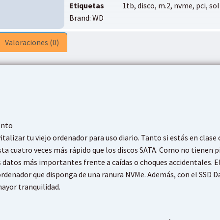
Etiquetas
1tb
,
disco
,
m.2
,
nvme
,
pci
,
sol
Brand:
WD
Valoraciones (0)
ento
alizar tu viejo ordenador para uso diario. Tanto si estás en cla
sta cuatro veces más rápido que los discos SATA. Como no tienen p
s datos más importantes frente a caídas o choques accidentales. 
er ordenador que disponga de una ranura NVMe. Además, con el SSD
mayor tranquilidad.