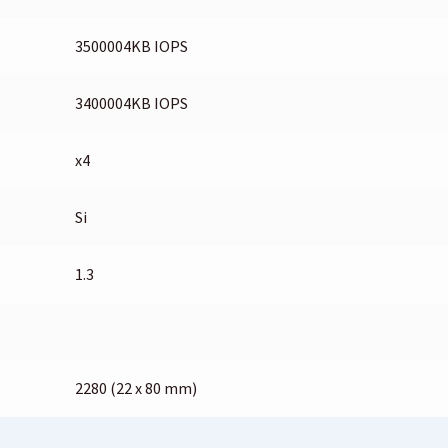
3500004KB IOPS
3400004KB IOPS
x4
Si
1.3
2280 (22 x 80 mm)