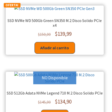
OFERTA!
SSD NVMe WD 500Gb Green SN350 M.2 Disco Solido PCIe
x4
$
139,99
$
150,00
Añadir al carrito
NO Disponible
SSD 512Gb Adata NVMe Legend 710 M.2 Disco Solido PCIe
$
134,90
$
145,00