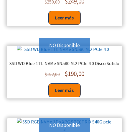
$
249,00
$
250,00
Leer más
NO Disponible
SSD WD Blue 1Tb NVMe SN580 M.2 PCIe 4.0 Disco Solido
$
190,00
$
192,00
Leer más
NO Disponible