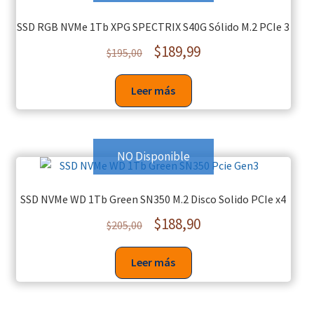
SSD RGB NVMe 1Tb XPG SPECTRIX S40G Sólido M.2 PCIe 3
$
189,99
$
195,00
Leer más
NO Disponible
SSD NVMe WD 1Tb Green SN350 M.2 Disco Solido PCIe x4
$
188,90
$
205,00
Leer más