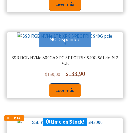
Leer más
NO Disponible
SSD RGB NVMe 500Gb XPG SPECTRIX S40G Sólido M.2
PCIe
$
133,90
$
150,00
Leer más
OFERTA!
Último en Stock!