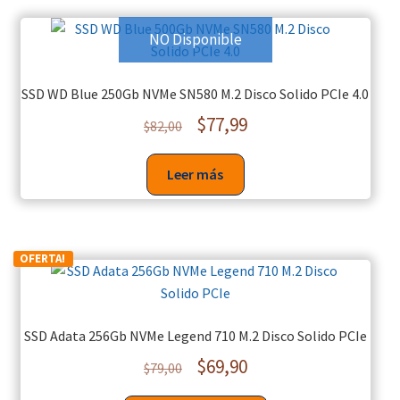
NO Disponible
SSD WD Blue 250Gb NVMe SN580 M.2 Disco Solido PCIe 4.0
$
77,99
$
82,00
Leer más
OFERTA!
SSD Adata 256Gb NVMe Legend 710 M.2 Disco Solido PCIe
$
69,90
$
79,00