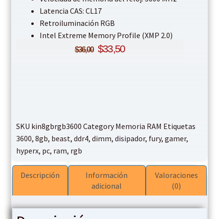
Latencia CAS: CL17
Retroiluminación RGB
Intel Extreme Memory Profile (XMP 2.0)
$
33,50
$
36,00
SKU
kin8gbrgb3600
Category
Memoria RAM
Etiquetas
3600
,
8gb
,
beast
,
ddr4
,
dimm
,
disipador
,
fury
,
gamer
,
hyperx
,
pc
,
ram
,
rgb
Descripción
Información
Valoraciones
adicional
(0)