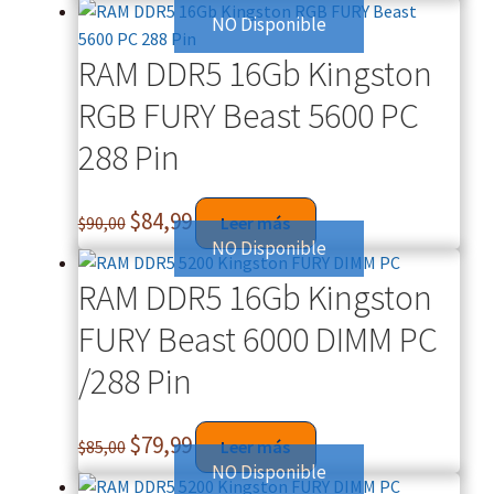
NO Disponible
RAM DDR5 16Gb Kingston
RGB FURY Beast 5600 PC
288 Pin
$
84,99
$
90,00
Leer más
NO Disponible
RAM DDR5 16Gb Kingston
FURY Beast 6000 DIMM PC
/288 Pin
$
79,99
$
85,00
Leer más
NO Disponible