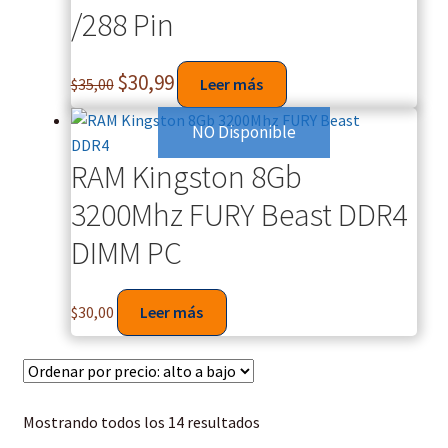
/288 Pin
$
30,99
$
35,00
Leer más
NO Disponible
RAM Kingston 8Gb
3200Mhz FURY Beast DDR4
DIMM PC
$
30,00
Leer más
Mostrando todos los 14 resultados