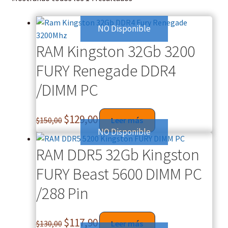
NO Disponible
RAM Kingston 32Gb 3200
FURY Renegade DDR4
/DIMM PC
$
129,00
$
150,00
Leer más
NO Disponible
RAM DDR5 32Gb Kingston
FURY Beast 5600 DIMM PC
/288 Pin
$
117,90
$
130,00
Leer más