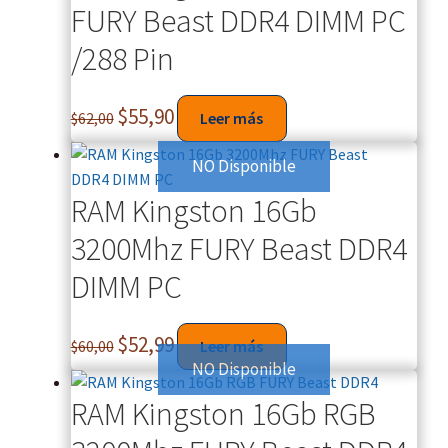
FURY Beast DDR4 DIMM PC
/288 Pin
$
55,90
$
62,00
Leer más
NO Disponible
RAM Kingston 16Gb
3200Mhz FURY Beast DDR4
DIMM PC
$
52,99
$
60,00
Leer más
NO Disponible
RAM Kingston 16Gb RGB