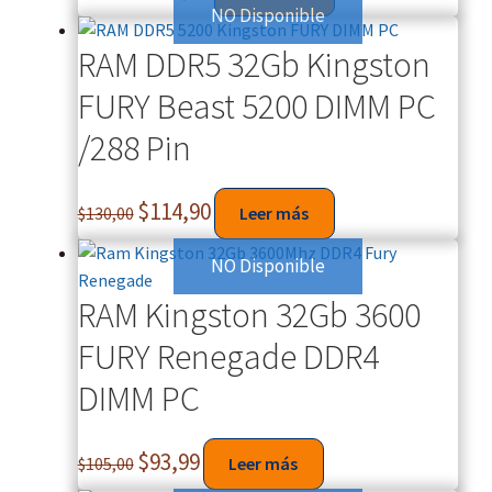
NO Disponible
RAM DDR5 32Gb Kingston
FURY Beast 5200 DIMM PC
/288 Pin
$
114,90
$
130,00
Leer más
NO Disponible
RAM Kingston 32Gb 3600
FURY Renegade DDR4
DIMM PC
$
93,99
$
105,00
Leer más