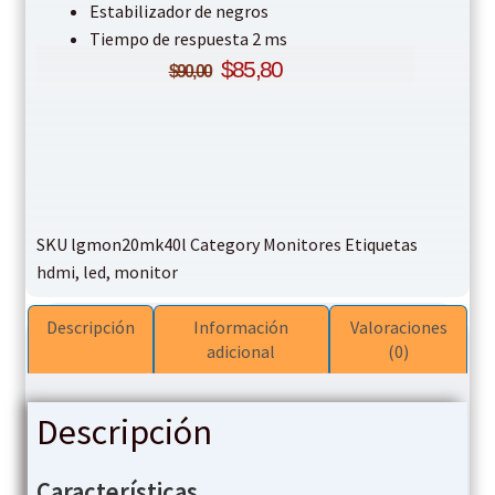
Estabilizador de negros
Tiempo de respuesta 2 ms
$
85,80
$
90,00
SKU
lgmon20mk40l
Category
Monitores
Etiquetas
hdmi
,
led
,
monitor
Descripción
Información
Valoraciones
adicional
(0)
Descripción
Características