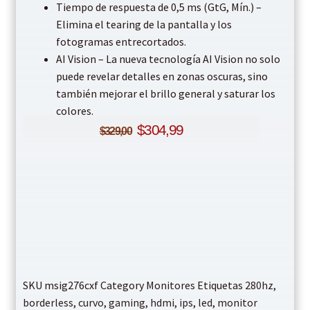
Tiempo de respuesta de 0,5 ms (GtG, Mín.) –
Elimina el tearing de la pantalla y los
fotogramas entrecortados.
AI Vision – La nueva tecnología AI Vision no solo
puede revelar detalles en zonas oscuras, sino
también mejorar el brillo general y saturar los
colores.
$
304,99
$
329,00
SKU
msig276cxf
Category
Monitores
Etiquetas
280hz
,
borderless
,
curvo
,
gaming
,
hdmi
,
ips
,
led
,
monitor