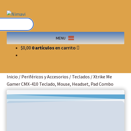
Saltar
Ir
a
al
navegación
contenido
MENU
$
0,00
0 artículos
Inicio
/
Periféricos y Accesorios
/
Teclados
/
Xtrike Me
Gamer CMX-410 Teclado, Mouse, Headset, Pad Combo