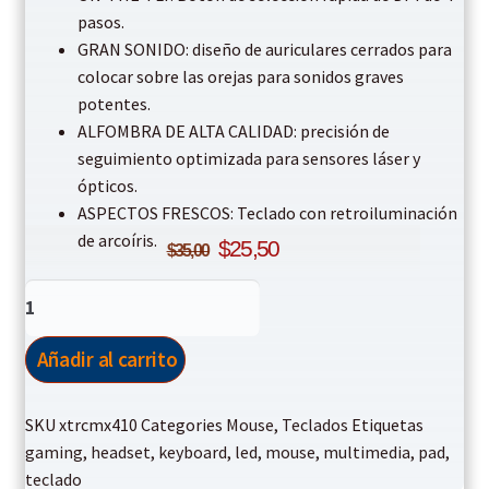
pasos.
GRAN SONIDO: diseño de auriculares cerrados para
colocar sobre las orejas para sonidos graves
potentes.
ALFOMBRA DE ALTA CALIDAD: precisión de
seguimiento optimizada para sensores láser y
ópticos.
ASPECTOS FRESCOS: Teclado con retroiluminación
Original
Current
de arcoíris.
$
25,50
$
35,00
price
price
Xtrike
Me
was:
is:
Gamer
Añadir al carrito
CMX-
$35,00.
$25,50.
410
SKU
xtrcmx410
Categories
Mouse
,
Teclados
Etiquetas
Teclado,
gaming
,
headset
,
keyboard
,
led
,
mouse
,
multimedia
,
pad
,
Mouse,
teclado
Headset,