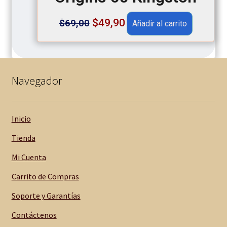
Original
Current
$
49,90
$
69,00
Añadir al carrito
price
price
was:
is:
$69,00.
$49,90.
Navegador
Inicio
Tienda
Mi Cuenta
Carrito de Compras
Soporte y Garantías
Contáctenos