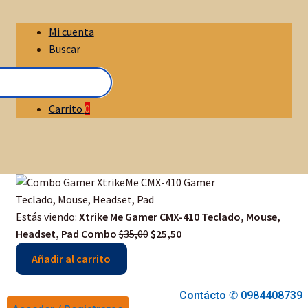
Mi cuenta
Buscar
Carrito
0
Estás viendo:
Xtrike Me Gamer CMX-410 Teclado, Mouse,
Original
Current
Headset, Pad Combo
$
35,00
$
25,50
price
price
Añadir al carrito
was:
is:
$35,00.
$25,50.
Contácto ✆ 0984408739