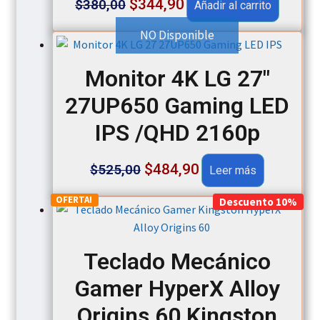
$
344,90
$
380,00
Añadir al carrito
price
price
NO Disponible
was:
is:
Monitor 4K LG 27″
$380,00.
$344,90.
27UP650 Gaming LED
IPS /QHD 2160p
Original
Current
$
484,90
$
525,00
Leer más
price
price
OFERTA!
Descuento 10%
was:
is:
$525,00.
$484,90.
Teclado Mecánico
Gamer HyperX Alloy
Origins 60 Kingston