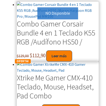
price:
high
NO Disponible
to
Combo Gamer Corsair
low
Bundle 4 en 1 Teclado K55
RGB /Audífono HS50 /
Original
Current
$
112,90
$
129,00
Leer más
price
price
OFERTA!
was:
is:
$129,00.
$112,90.
Xtrike Me Gamer CMX-410
Teclado, Mouse, Headset,
Pad Combo