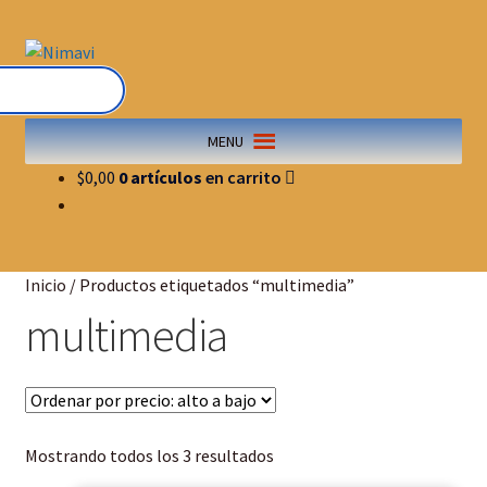
Saltar
Ir
a
al
navegación
contenido
MENU
$
0,00
0 artículos
Inicio
/
Productos etiquetados “multimedia”
multimedia
Sorted
Mostrando todos los 3 resultados
by