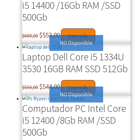
i5 14400 /16Gb RAM /SSD
500Gb
$
553,90
$
600,00
Leer más
NO Disponible
Laptop Dell Core i5 1334U
3530 16GB RAM SSD 512Gb
$
544,00
$
550,00
Leer más
NO Disponible
Computador PC Intel Core
i5 12400 /8Gb RAM /SSD
500Gb