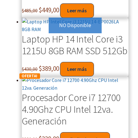
$
449,00
$
485,00
Leer más
NO Disponible
Laptop HP 14 Intel Core i3
1215U 8GB RAM SSD 512Gb
$
389,00
$
430,00
Leer más
OFERTA!
Procesador Core i7 12700
4.90Ghz CPU Intel 12va.
Generación