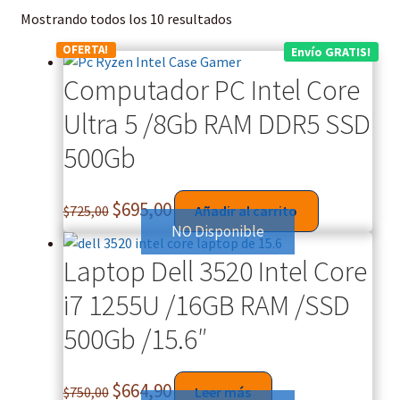
Mostrando todos los 10 resultados
OFERTA!
Envío GRATIS!
Computador PC Intel Core
Ultra 5 /8Gb RAM DDR5 SSD
500Gb
$
695,00
$
725,00
Añadir al carrito
NO Disponible
Laptop Dell 3520 Intel Core
i7 1255U /16GB RAM /SSD
500Gb /15.6″
$
664,90
$
750,00
Leer más