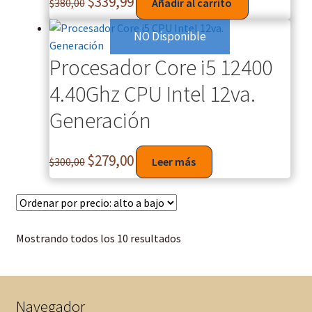
$
339,99
$
380,00
Añadir al carrito
NO Disponible
Procesador Core i5 12400
4.40Ghz CPU Intel 12va.
Generación
$
279,00
$
300,00
Leer más
Mostrando todos los 10 resultados
Navegador