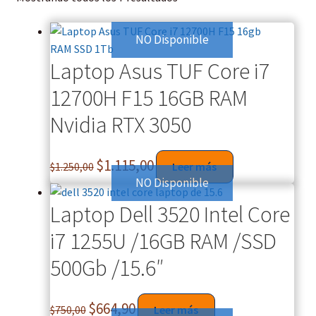
NO Disponible
Laptop Asus TUF Core i7
12700H F15 16GB RAM
Nvidia RTX 3050
$
1.115,00
$
1.250,00
Leer más
NO Disponible
Laptop Dell 3520 Intel Core
i7 1255U /16GB RAM /SSD
500Gb /15.6″
$
664,90
$
750,00
Leer más