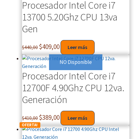
Procesador Intel Core i7
13700 5.20Ghz CPU 13va
Gen
$
409,00
$
440,00
Leer más
NO Disponible
Procesador Intel Core i7
12700F 4.90Ghz CPU 12va.
Generación
$
389,00
$
410,00
Leer más
OFERTA!