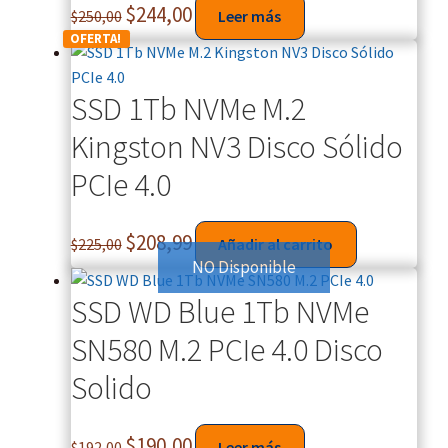
$
244,00
$
250,00
Leer más
OFERTA!
SSD 1Tb NVMe M.2
Kingston NV3 Disco Sólido
PCIe 4.0
$
208,99
$
225,00
Añadir al carrito
NO Disponible
SSD WD Blue 1Tb NVMe
SN580 M.2 PCIe 4.0 Disco
Solido
$
190,00
$
192,00
Leer más