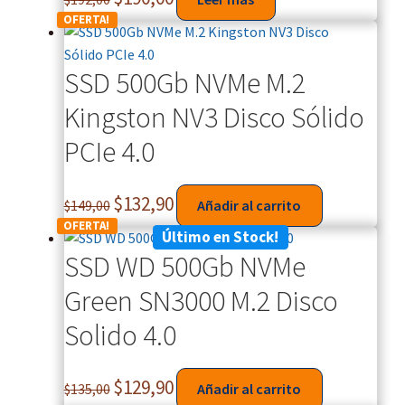
OFERTA!
SSD 500Gb NVMe M.2
Kingston NV3 Disco Sólido
PCIe 4.0
$
132,90
$
149,00
Añadir al carrito
OFERTA!
Último en Stock!
SSD WD 500Gb NVMe
Green SN3000 M.2 Disco
Solido 4.0
$
129,90
$
135,00
Añadir al carrito