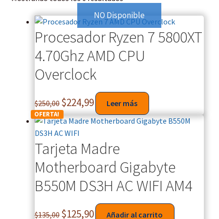
NO Disponible
Procesador Ryzen 7 5800XT
4.70Ghz AMD CPU
Overclock
$
224,99
$
250,00
Leer más
OFERTA!
Tarjeta Madre
Motherboard Gigabyte
B550M DS3H AC WIFI AM4
$
125,90
$
135,00
Añadir al carrito