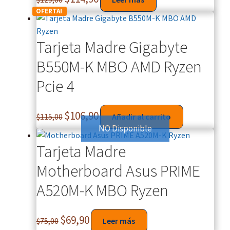
OFERTA!
Tarjeta Madre Gigabyte
B550M-K MBO AMD Ryzen
Pcie 4
$
106,90
$
115,00
Añadir al carrito
NO Disponible
Tarjeta Madre
Motherboard Asus PRIME
A520M-K MBO Ryzen
$
69,90
$
75,00
Leer más