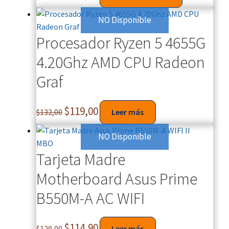
NO Disponible
Procesador Ryzen 5 4655G
4.20Ghz AMD CPU Radeon
Graf
$
119,00
$
132,00
Leer más
NO Disponible
Tarjeta Madre
Motherboard Asus Prime
B550M-A AC WIFI
$
114,90
$
129,00
Leer más