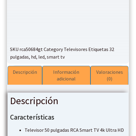
SKU
rca50684gt
Category
Televisores
Etiquetas
32
pulgadas
,
hd
,
led
,
smart tv
Descripción
Información
Valoraciones
adicional
(0)
Descripción
Características
Televisor 50 pulgadas RCA Smart TV 4k Ultra HD