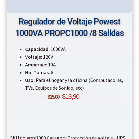
Regulador de Voltaje Powest
1000VA PROPC1000 /8 Salidas
Capacidad:
1000VA
Voltaje:
120V
Amperaje:
10A
No. Tomas:
8
Uso:
Para el hogar y la oficina (Computadoras,
TVs, Equipos de Sonido, etc)
$
13,90
$
15,00
SKU
powreg1000
Category
Protección de Voltaje - UPS