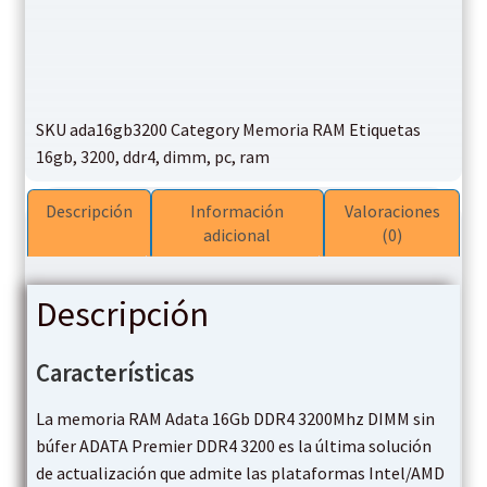
SKU
ada16gb3200
Category
Memoria RAM
Etiquetas
16gb
,
3200
,
ddr4
,
dimm
,
pc
,
ram
Descripción
Información
Valoraciones
adicional
(0)
Descripción
Características
La memoria RAM Adata 16Gb DDR4 3200Mhz DIMM sin
búfer ADATA Premier DDR4 3200 es la última solución
de actualización que admite las plataformas Intel/AMD