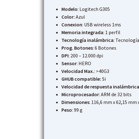
Modelo
: Logitech G305
Color:
Azul
Conexion
: USB wireless 1ms
Memoria integrada
: 1 perfil
Tecnología inalámbrica
: Tecnologí
Prog. Botones
: 6 Botones
DPI
: 200 – 12.000 dpi
Sensor
: HERO
Velocidad Max.
: >40G3
GHUB compatible:
Si
Velocidad de respuesta inalámbric
Microprocesador
: ARM de 32 bits
Dimensiones
: 116,6 mm x 62,15 mm 
Peso
: 99 g