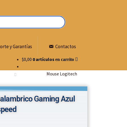
orte y Garantías
Contactos
$
0,00
0 artículos
Mouse Logitech
nalambrico Gaming Azul
speed