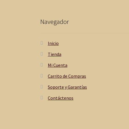
a
s
Navegador
e
Inicio
n
Tienda
s
Mi Cuenta
a
Carrito de Compras
Soporte y Garantías
c
Contáctenos
i
ó