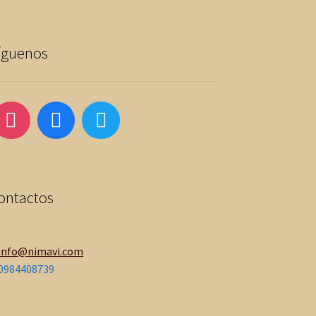
íguenos
ontactos
info@nimavi.com
0984408739