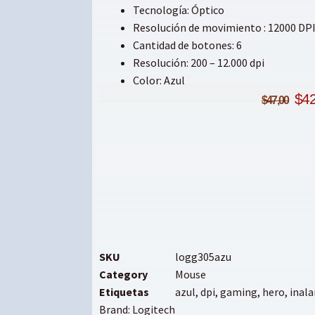
Tecnología: Óptico
Resolución de movimiento : 12000 DP
Cantidad de botones: 6
Resolución: 200 – 12.000 dpi
Color: Azul
$
42
$
47,00
SKU
logg305azu
Category
Mouse
Etiquetas
azul
,
dpi
,
gaming
,
hero
,
inal
Brand:
Logitech