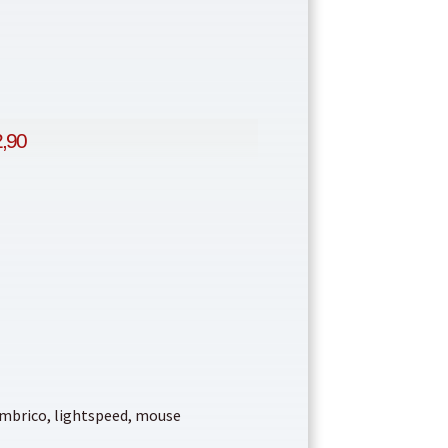
I
,90
ambrico
,
lightspeed
,
mouse