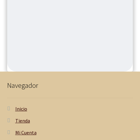
a
p
e
o
c
Navegador
o
n
Inicio
e
Tienda
Mi Cuenta
l