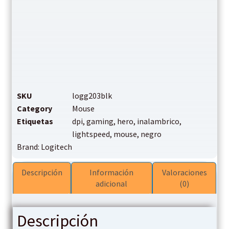
SKU
logg203blk
Category
Mouse
Etiquetas
dpi
,
gaming
,
hero
,
inalambrico
,
lightspeed
,
mouse
,
negro
Brand:
Logitech
Descripción
Información
Valoraciones
adicional
(0)
Descripción