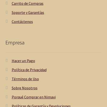
Carrito de Compras
R
Soporte y Garantías
a
Contáctenos
n
Empresa
d
M
Hacer un Pago
T
Política de Privacidad
o
Términos de Uso
Sobre Nosotros
r
Porqué Comprar en Nimavi
n
Políticas de Garantía y Devoluciones