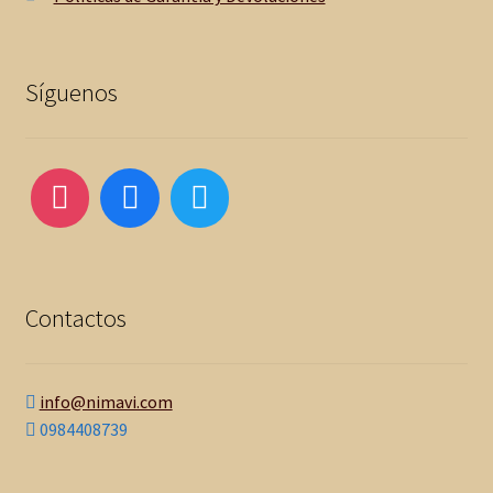
a
d
Síguenos
o
7
0
0
Contactos
0
info@nimavi.com
.
0984408739
E