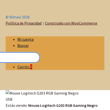
s
© Nimavi 2026
t
Política de Privacidad
Construido con WooCommerce
.
e
Mi cuenta
i
Buscar
n
Carrito
0
n
o
v
Estás viendo:
Mouse Logitech G203 RGB Gaming Negro
a