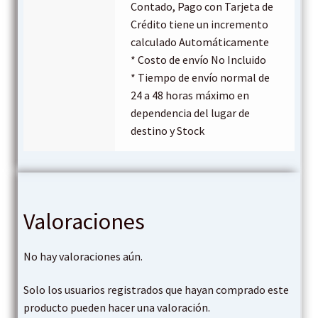
Contado, Pago con Tarjeta de
r
Crédito tiene un incremento
calculado Automáticamente
i
* Costo de envío No Incluido
* Tiempo de envío normal de
m
24 a 48 horas máximo en
dependencia del lugar de
e
destino y Stock
n
t
Valoraciones
e
No hay valoraciones aún.
l
Solo los usuarios registrados que hayan comprado este
a
producto pueden hacer una valoración.