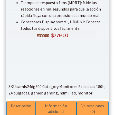
Tiempo de respuesta 1 ms (MPRT): Mide las
reacciones en milisegundos para que la acción
rápida fluya con una precisión del mundo real.
Conectores Display port x1, HDMI x1: Conecta
todos tus dispositivos fácilmente.
$
279,00
$
300,00
SKU
samls24dg300
Category
Monitores
Etiquetas
180h
,
24 pulgadas
,
gamer
,
gaming
,
hdmi
,
led
,
monitor
Descripción
Información
Valoraciones
adicional
(0)