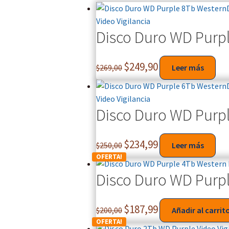
Disco Duro WD Purpl
$
249,90
$
269,00
Leer más
Disco Duro WD Purpl
$
234,99
$
250,00
Leer más
OFERTA!
Disco Duro WD Purpl
$
187,99
$
200,00
Añadir al carrit
OFERTA!