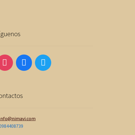
íguenos
ontactos
info@nimavi.com
0984408739