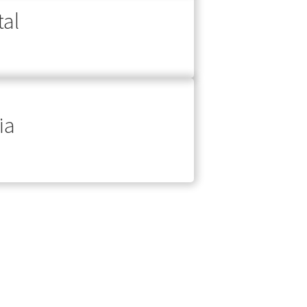
tal
ia