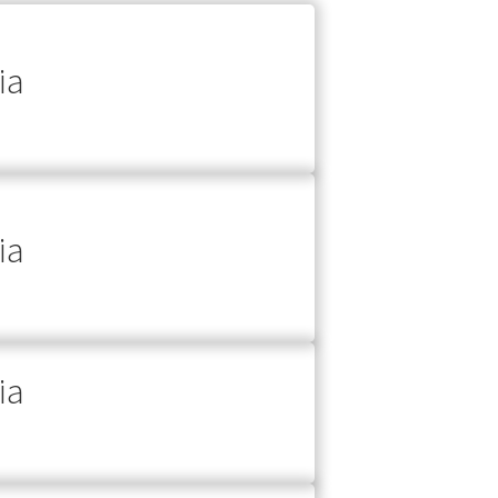
ia
ia
ia