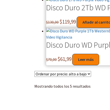
Disco Duro 2Tb WD Pu
$
119,99
$
130,00
Añadir al carrit
Disco Duro WD Purpl
$
61,99
$
70,00
Leer más
Mostrando todos los 5 resultados