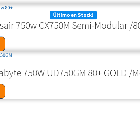
Último en Stock!
rsair 750w CX750M Semi-Modular /8
gabyte 750W UD750GM 80+ GOLD /M