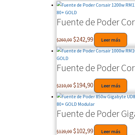
Fuente de Poder Co
$
242,99
$
260,00
Leer más
Fuente de Poder Co
$
194,90
$
210,00
Leer más
Fuente de Poder Gi
$
102,99
$
120,00
Leer más