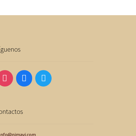
íguenos
ontactos
info@nimavi.com