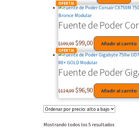
OFERTA!
Fuente de Poder Co
$
99,00
$
100,00
Añadir al carrito
OFERTA!
Fuente de Poder Gi
$
96,90
$
114,00
Añadir al carrito
Mostrando todos los 5 resultados