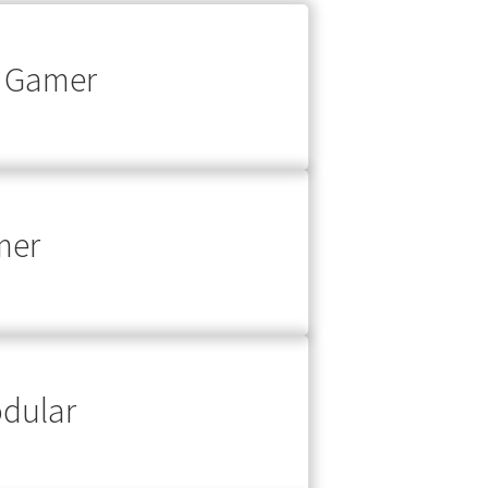
D Gamer
mer
dular