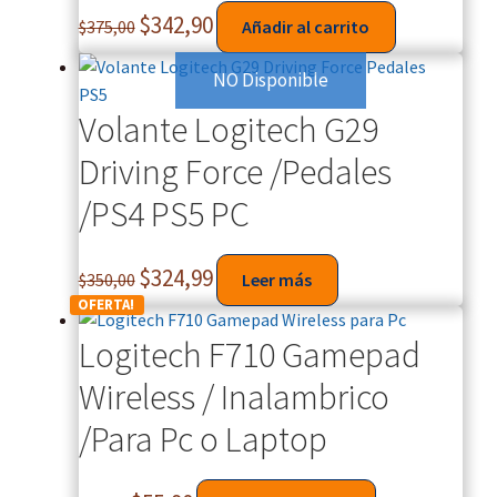
$
342,90
$
375,00
Añadir al carrito
NO Disponible
Volante Logitech G29
Driving Force /Pedales
/PS4 PS5 PC
$
324,99
$
350,00
Leer más
OFERTA!
Logitech F710 Gamepad
Wireless / Inalambrico
/Para Pc o Laptop