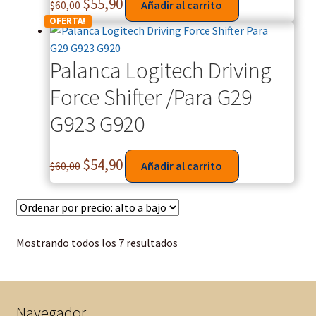
$
55,90
$
60,00
Añadir al carrito
OFERTA!
Palanca Logitech Driving
Force Shifter /Para G29
G923 G920
$
54,90
$
60,00
Añadir al carrito
Mostrando todos los 7 resultados
Navegador