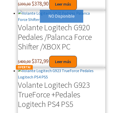
$
378,90
$
399,00
Leer más
NO Disponible
Volante Logitech G920
Pedales /Palanca Force
Shifter /XBOX PC
$
372,99
$
400,00
Leer más
OFERTA!
Volante Logitech G923
TrueForce +Pedales
Logitech PS4 PS5