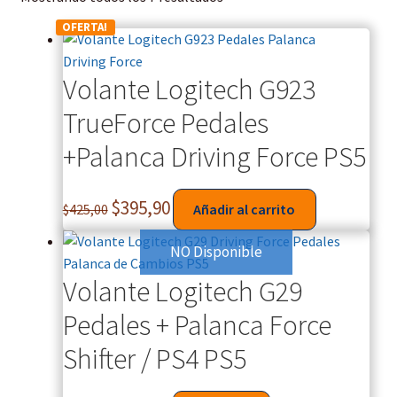
OFERTA!
Volante Logitech G923
TrueForce Pedales
+Palanca Driving Force PS5
$
395,90
$
425,00
Añadir al carrito
NO Disponible
Volante Logitech G29
Pedales + Palanca Force
Shifter / PS4 PS5