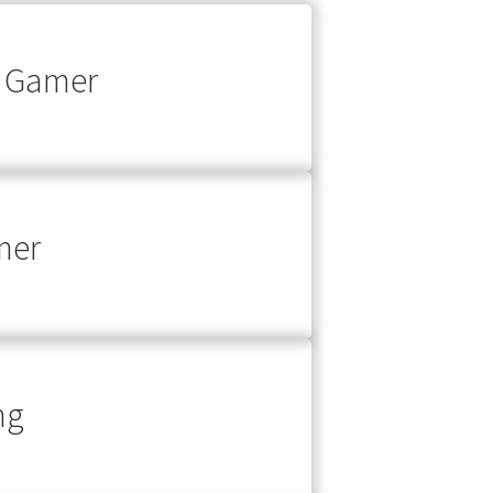
D Gamer
mer
ng