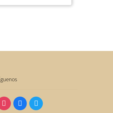
íguenos