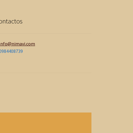
ontactos
info@nimavi.com
0984408739