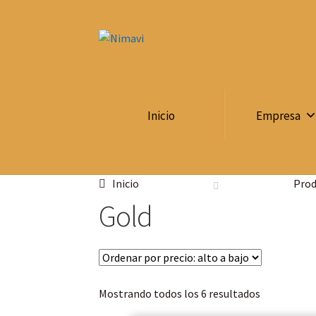
Saltar
Ir
a
al
navegación
contenido
Inicio
Empresa
Inicio
Prod
Gold
Sorted
Mostrando todos los 6 resultados
by