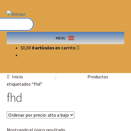
MENU
$
0,00
0 artículos
Inicio
Productos
etiquetados “fhd”
fhd
Mostrando el único resultado