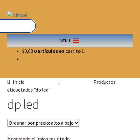
MENU
$
0,00
0 artículos
Inicio
Productos
etiquetados “dp led”
dp led
Mostrando el único resultado