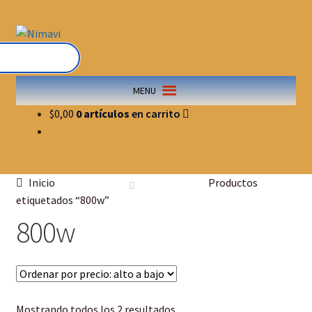
MENU
$
0,00
0 artículos
Inicio
Productos
etiquetados “800w”
800w
Mostrando todos los 2 resultados