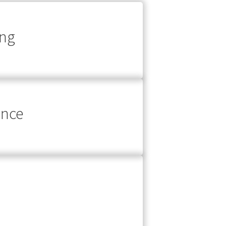
ing
once