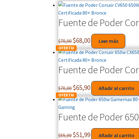
Fuente de Poder Cor
$
68,00
$
70,00
Leer más
OFERTA!
Fuente de Poder Cor
$
65,90
$
70,00
Añadir al carrito
OFERTA!
Fuente de Poder 6
$
51,99
$
55,00
Añadir al carrito