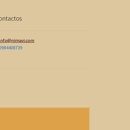
ontactos
info@nimavi.com
0984408739