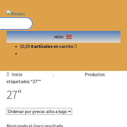
MENU
$
0,00
0 artículos
Inicio
Productos
etiquetados “27"”
27"
Mostrando el único resultado