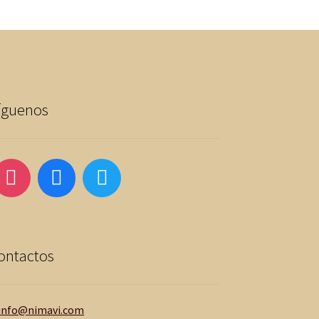
íguenos
ontactos
info@nimavi.com