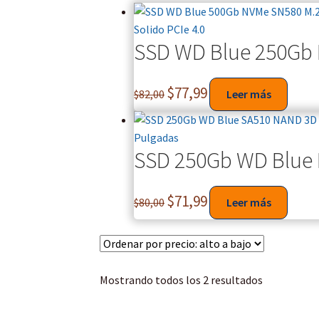
SSD WD Blue 250Gb N
$
77,99
$
82,00
Leer más
SSD 250Gb WD Blue 
$
71,99
$
80,00
Leer más
Mostrando todos los 2 resultados