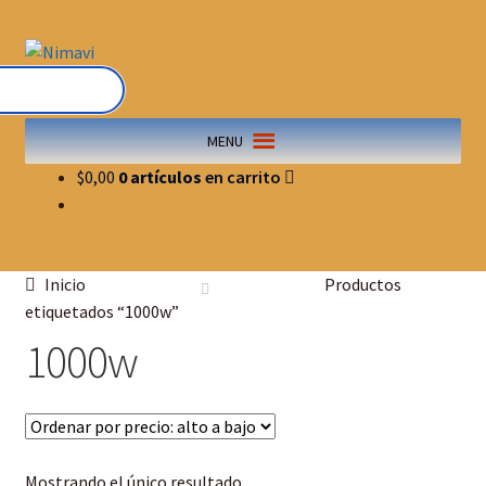
MENU
$
0,00
0 artículos
Inicio
Productos
etiquetados “1000w”
1000w
Mostrando el único resultado