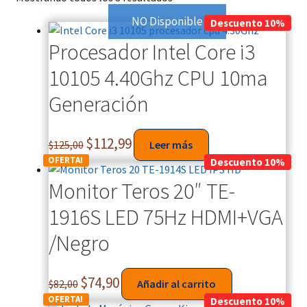
NO Disponible
Descuento 10%
Procesador Intel Core i3
10105 4.40Ghz CPU 10ma
Generación
$
112,99
$
125,00
Leer más
OFERTA!
Descuento 10%
Monitor Teros 20″ TE-
1916S LED 75Hz HDMI+VGA
/Negro
$
74,90
$
82,00
Añadir al carrito
OFERTA!
Descuento 10%