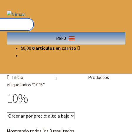
MENU
$
0,00
0 artículos
Inicio
Productos
etiquetados “10%”
10%
Mostrando todos los 3 resultados