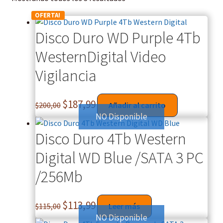
OFERTA!
Disco Duro WD Purple 4Tb
WesternDigital Video
Vigilancia
$
187,99
$
200,00
Añadir al carrito
NO Disponible
Disco Duro 4Tb Western
Digital WD Blue /SATA 3 PC
/256Mb
$
113,99
$
115,00
Leer más
NO Disponible